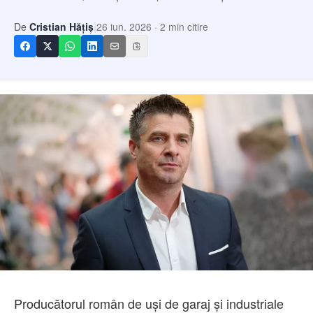
Echipa
Contact
|
De
Cristian Hățiș
26 iun. 2026
·
2
min citire
Producătorul român de uși de garaj și industriale