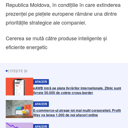
Republica Moldova, în condițiile în care extinderea
prezenței pe piețele europene rămâne una dintre
prioritățile strategice ale companiei.
Cererea se mută către produse inteligente și
eficiente energetic
CITEȘTE ȘI
AFACERI
eAWB intră pe piața livrărilor internaționale. Zilnic sunt
livrate 50.000 de colete cross-border
AFACERI
E-commerce-ul atrage tot mai mulți corporatiști. Profit
Way va lansa 1.000 de noi afaceri online
AFACERI