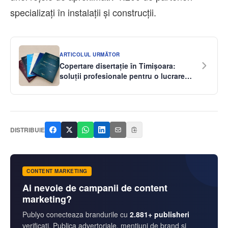
specializați în instalații și construcții.
ARTICOLUL URMĂTOR
Copertare disertație în Timișoara:
soluții profesionale pentru o lucrare
bine prezentată
DISTRIBUIE
CONTENT MARKETING
Ai nevoie de campanii de content
marketing?
Publyo conecteaza brandurile cu
2.881+ publisheri
verificati. Publica advertoriale, mentiuni de brand si