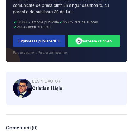
comunicate de presa dintr-un singur dashboard, cu
garantie de publicare 36 de luni.
50.000+ articole publicate
99.6% rata de succes
800+ clienti multumiti
Exploreaza publisherii
Vorbeste cu Sven
Fara angajament. Fara costuri ascunse.
DESPRE AUTOR
Cristian Hățiș
Comentarii (
0
)