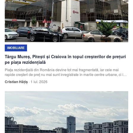
IMOBILIARE
Târgu Mureș, Pitești și Craiova în topul creșterilor de prețuri
pe piața rezidențială
Piața rezidențială din România devine tot mai fragmentată, iar cele mai
rapide creșteri de preț nu mai sunt înregistrate în marile centre urbane, ci în
orașe re
Cristian Hățiș
·
1 iul. 2026