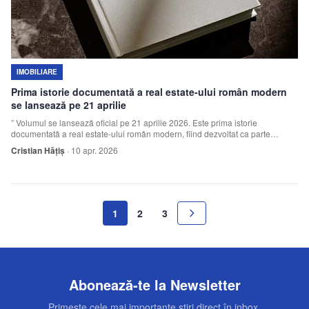
IMOBILIARE
Prima istorie documentată a real estate-ului român modern
se lansează pe 21 aprilie
” Volumul se lansează oficial pe 21 aprilie 2026. Este prima istorie
documentată a real estate-ului român modern, fiind dezvoltat ca parte
integrantă a platformei The Real Estate Event.
Cristian Hățiș
·
10 apr. 2026
1
2
3
Abonează-te la Newsletter
Primește cele mai importante știri direct în inbox.