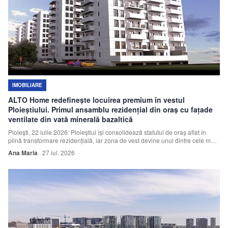
IMOBILIARE
ALTO Home redefinește locuirea premium în vestul
Ploieștiului. Primul ansamblu rezidențial din oraș cu fațade
ventilate din vată minerală bazaltică
Ploiești, 22 iulie 2026: Ploieștiul își consolidează statutul de oraș aflat în
plină transformare rezidențială, iar zona de vest devine unul dintre cele mai
atractive puncte pentru dezvoltarea locuințelor premium.
Ana Maria
·
27 iul. 2026