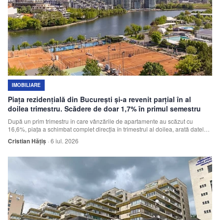
IMOBILIARE
Piața rezidențială din București și-a revenit parțial în al
doilea trimestru. Scădere de doar 1,7% în primul semestru
După un prim trimestru în care vânzările de apartamente au scăzut cu
16,6%, piața a schimbat complet direcția în trimestrul al doilea, arată datele
ANCPI analiz
Cristian Hățiș
·
6 iul. 2026