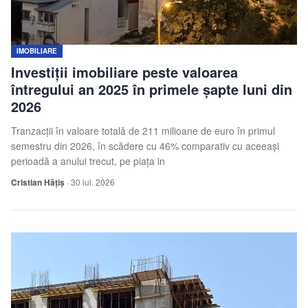
Echipa
Contact
IMOBILIARE
Investiții imobiliare peste valoarea
întregului an 2025 în primele șapte luni din
2026
Tranzacții în valoare totală de 211 milioane de euro în primul
semestru din 2026, în scădere cu 46% comparativ cu aceeași
perioadă a anului trecut, pe piața in
Cristian Hățiș
·
30 iul. 2026