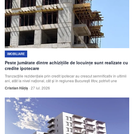
IMOBILIARE
Peste jumătate dintre achizițiile de locuințe sunt realizate cu
credite ipotecare
Tranzacțiile rezidențiale prin credit ipotecar au crescut semnificativ în ultimii
ani, atât la nivel național, cât și în regiunea București Ilfov, potrivit une
Cristian Hățiș
·
27 iul. 2026