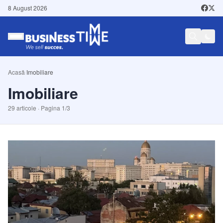
8 August 2026
Acasă
/
Imobiliare
Imobiliare
29
articole · Pagina
1
/
3