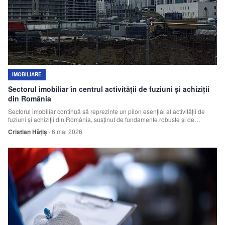
IMOBILIARE
Sectorul imobiliar în centrul activității de fuziuni și achiziții
din România
Sectorul imobiliar continuă să reprezinte un pilon esențial al activității de
fuziuni și achiziții din România, susținut de fundamente robuste și de
interesul c
Cristian Hățiș
·
6 mai 2026