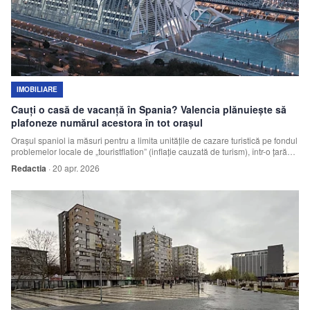
IMOBILIARE
Cauți o casă de vacanță în Spania? Valencia plănuiește să
plafoneze numărul acestora în tot orașul
Orașul spaniol ia măsuri pentru a limita unitățile de cazare turistică pe fondul
problemelor locale de „touristflation” (inflație cauzată de turism), într-o țară
care a fost martora unor demonstrații anti-turism de amploare.
Redactia
·
20 apr. 2026