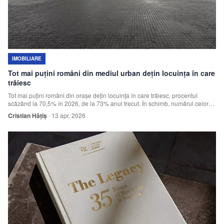
IMOBILIARE
Tot mai puțini români din mediul urban dețin locuința în care
trăiesc
Tot mai puțini români din orașe dețin locuința în care trăiesc, procentul
scăzând la 70,5% în 2026, de la 73% anul trecut. În schimb, numărul celor
care stau în chirie a crescut la 15,9%, de la 11,3% în 2025, arată un sondaj
Cristian Hățiș
·
13 apr. 2026
realizat de Unlock Market Research pentru Colliers.