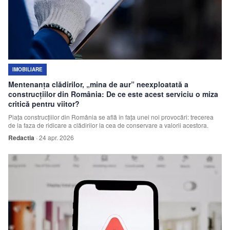
IMOBILIARE
Mentenanța clădirilor, „mina de aur” neexploatată a
construcțiilor din România: De ce este acest serviciu o miza
critică pentru viitor?
Piața construcțiilor din România se află în fața unei noi provocări: trecerea
de la faza de ridicare a clădirilor la cea de conservare a valorii acestora.
Redactia
·
24 apr. 2026