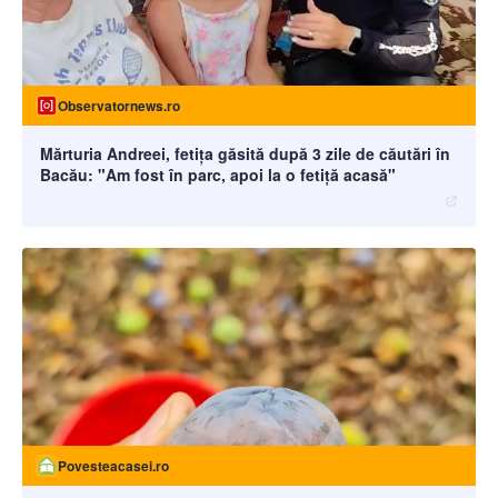
Observatornews.ro
Mărturia Andreei, fetiţa găsită după 3 zile de căutări în
Bacău: "Am fost în parc, apoi la o fetiţă acasă"
Povesteacasei.ro