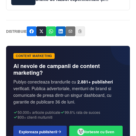
haosul generat de Trump
DISTRIBUIE
CONTENT MARKETING
Ai nevoie de campanii de content
marketing?
Publyo conecteaza brandurile cu
2.881+ publisheri
verificati. Publica advertoriale, mentiuni de brand si
comunicate de presa dintr-un singur dashboard, cu
garantie de publicare 36 de luni.
50.000+ articole publicate
99.6% rata de succes
800+ clienti multumiti
Exploreaza publisherii
Vorbeste cu Sven