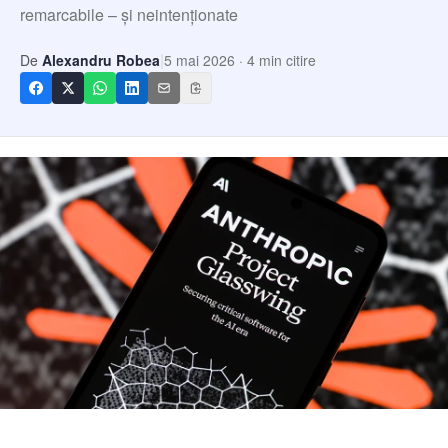
Echipa
remarcabile – și neintenționate
Contact
|
De
Alexandru Robea
5 mai 2026
·
4
min citire