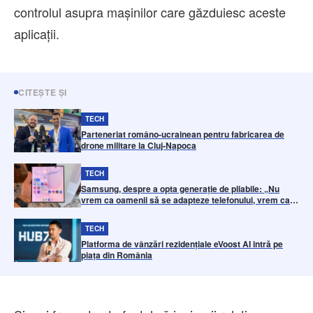
controlul asupra mașinilor care găzduiesc aceste
aplicații.
CITEȘTE ȘI
TECH
Parteneriat româno-ucrainean pentru fabricarea de
drone militare la Cluj-Napoca
TECH
Samsung, despre a opta generație de pliabile: „Nu
vrem ca oamenii să se adapteze telefonului, vrem ca
telefonul să se potrivească felului în care ei deja
trăiesc
TECH
Platforma de vânzări rezidențiale eVoost AI intră pe
piața din România