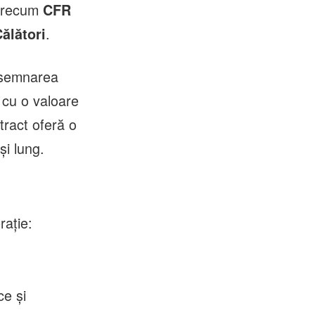
 precum
CFR
.
ălători
e semnarea
 cu o valoare
tract oferă o
și lung.
rație:
ce și