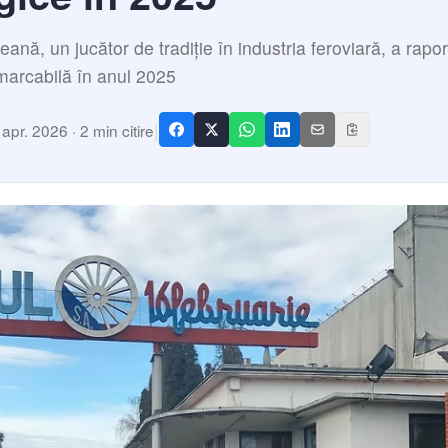
ană, un jucător de tradiție în industria feroviară, a rapor
arcabilă în anul 2025
|
 apr. 2026
·
2
min citire