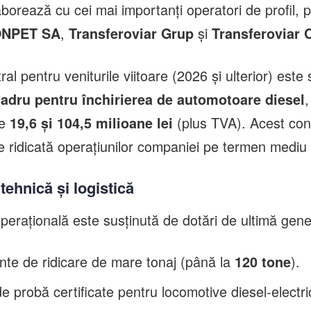
borează cu cei mai importanți operatori de profil,
,
și
NPET SA
Transferoviar Grup
Transferoviar C
ral pentru veniturile viitoare (2026 și ulterior) est
,
adru pentru închirierea de automotoare diesel
re
(plus TVA). Acest con
19,6 și 104,5 milioane lei
ate ridicată operațiunilor companiei pe termen mediu 
tehnică și logistică
operațională este susținută de dotări de ultimă gene
te de ridicare de mare tonaj (până la
).
120 tone
e probă certificate pentru locomotive diesel-electri