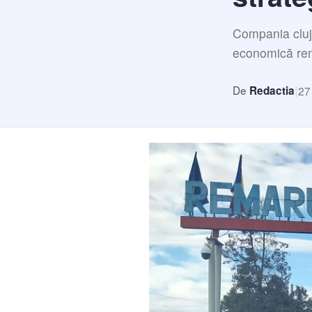
Compania cluje
economică rem
|
De
27
Redactia