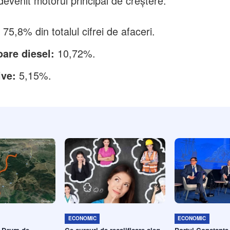
evenit motorul principal de creștere:
75,8% din totalul cifrei de afaceri.
:
10,72%.
are diesel:
5,15%.
ve:
ECONOMIC
ECONOMIC