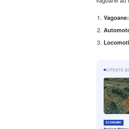
vagoane au d
Vagoane
Automoto
Locomoti
CITEȘTE ȘI
ECONOMIC