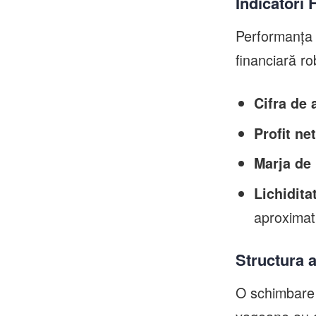
Indicatori 
Performanța a
financiară ro
Cifra de 
Profit net
Marja de 
Lichidita
aproximati
Structura 
O schimbare i