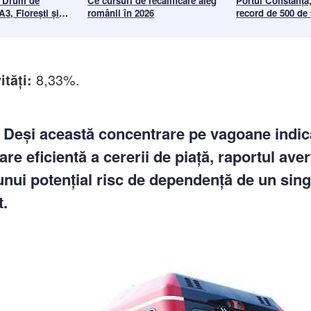
: Drum de
Ce cursuri de recalificare aleg
Portul Constanța, 
A3, Florești și
românii în 2026
record de 500 de
ud
euro: Devine hub 
pentru următoare
8,33%.
ități:
Deși această concentrare pe vagoane indic
care eficientă a cererii de piață, raportul ave
unui potențial risc de dependență de un sin
.