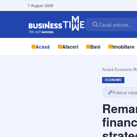
7 August 2026
Caută articole...
Acasă
Afaceri
Bani
Imobiliare
Acasă
/
Economic
/
R
ECONOMIC
Publicat iniția
Remar
financ
strate