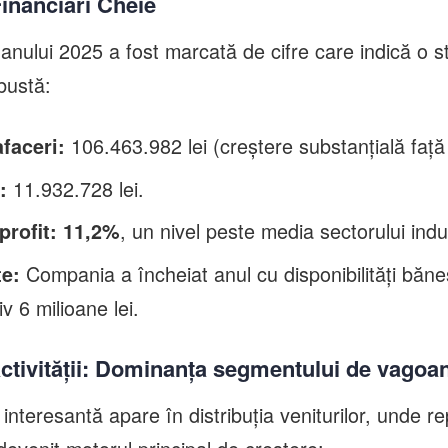
Financiari Cheie
nului 2025 a fost marcată de cifre care indică o st
bustă:
106.463.982 lei (creștere substanțială față
afaceri:
11.932.728 lei.
:
, un nivel peste media sectorului indus
profit:
11,2%
Compania a încheiat anul cu disponibilități băne
te:
v 6 milioane lei.
activității: Dominanța segmentului de vagoa
nteresantă apare în distribuția veniturilor, unde re