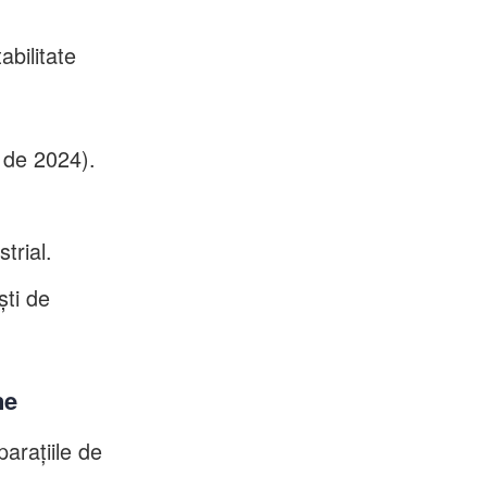
abilitate
 de 2024).
trial.
ști de
ne
parațiile de