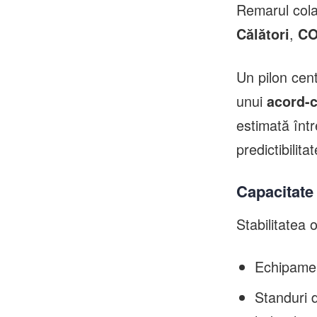
Remarul cola
,
Călători
CO
Un pilon cent
unui
acord-c
estimată înt
predictibilit
Capacitate 
Stabilitatea 
Echipamen
Standuri d