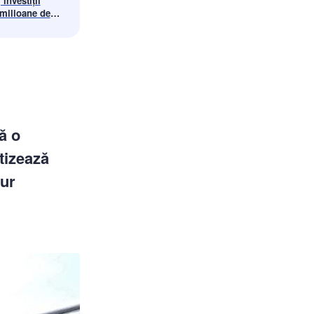
investiții
 milioane de
strategic
le decenii
ă o
rtizează
gur