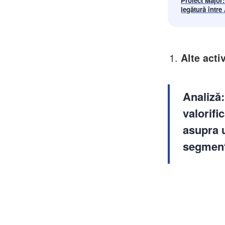
Proiect Major
legătură între 
Centura de S
Alte activ
Analiză:
valorifi
asupra 
segment