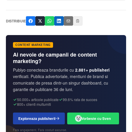
DISTRIBUIE
CONTENT MARKETING
Ai nevoie de campanii de content
marketing?
Publyo conecteaza brandurile cu
2.881+ publisheri
verificati. Publica advertoriale, mentiuni de brand si
comunicate de presa dintr-un singur dashboard, cu
garantie de publicare 36 de luni.
50.000+ articole publicate
99.6% rata de succes
800+ clienti multumiti
Exploreaza publisherii
Vorbeste cu Sven
Fara angajament. Fara costuri ascunse.