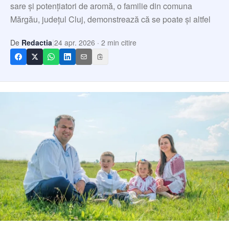
Echipa
sare și potențiatori de aromă, o familie din comuna
Mărgău, județul Cluj, demonstrează că se poate și altfel
Contact
|
De
Redactia
24 apr. 2026
·
2
min citire