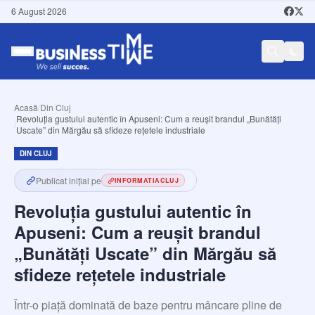
6 August 2026
Acasă
/
Din Cluj
Revoluția gustului autentic în Apuseni: Cum a reușit brandul „Bunătăți
/
Uscate” din Mărgău să sfideze rețetele industriale
DIN CLUJ
Publicat inițial pe
INFORMATIACLUJ
Revoluția gustului autentic în
Apuseni: Cum a reușit brandul
„Bunătăți Uscate” din Mărgău să
sfideze rețetele industriale
Într-o piață dominată de baze pentru mâncare pline de