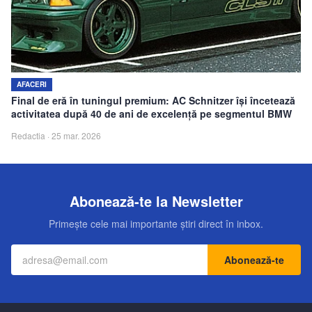
Echipa
Contact
AFACERI
Final de eră în tuningul premium: AC Schnitzer își încetează
activitatea după 40 de ani de excelență pe segmentul BMW
Redactia
·
25 mar. 2026
Abonează-te la Newsletter
Primește cele mai importante știri direct în inbox.
Abonează-te