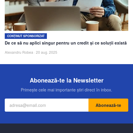
Echipa
Contact
CONȚINUT SPONSORIZAT
De ce să nu aplici singur pentru un credit și ce soluții există
Alexandru Robea
·
20 aug. 2025
Abonează-te la Newsletter
Primește cele mai importante știri direct în inbox.
Abonează-te