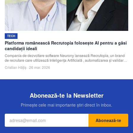
Echipa
Contact
TECH
Platforma românească Recrutopia folosește AI pentru a găsi
candidații ideali
Compania de dezvoltare software Neurony lansează Recrutopia, un brand
de recrutare care utilizează Inteligența Artificială , automatizarea și validarea
umană pentru a identifica mult mai rapid candidați, procesul scurtându-se în
Cristian Hățiș
·
26 mar. 2026
unele cazuri la câteva zile de la săptămâni sau luni.
Abonează-te la Newsletter
Primește cele mai importante știri direct în inbox.
Abonează-te