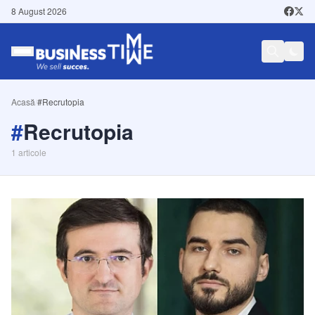
8 August 2026
Acasă
/
#Recrutopia
#
Recrutopia
1
articole