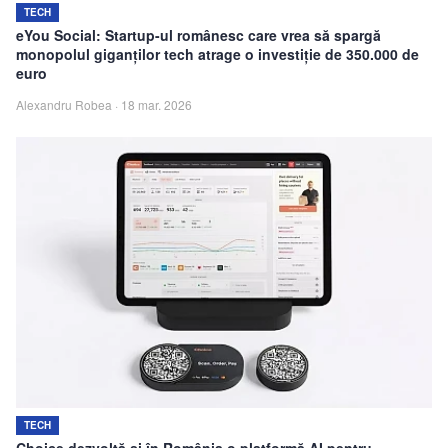
TECH
eYou Social: Startup-ul românesc care vrea să spargă
monopolul giganților tech atrage o investiție de 350.000 de
euro
Alexandru Robea
·
18 mar. 2026
TECH
Choice dezvoltă și în România o platformă AI pentru