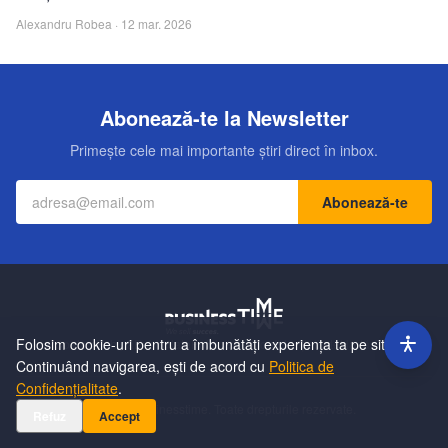
Alexandru Robea
·
12 mar. 2026
Abonează-te la Newsletter
Primește cele mai importante știri direct în inbox.
Abonează-te
Folosim cookie-uri pentru a îmbunătăți experiența ta pe site.
Contact
Echipa
Publicitate
Politică de Confidențialitate
Hartă Site
Continuând navigarea, ești de acord cu
Politica de
Confidențialitate
.
©
2026
Businesstime. Toate drepturile rezervate.
Refuz
Accept