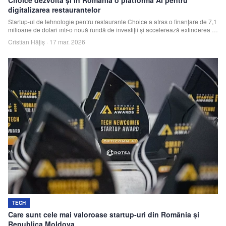
digitalizarea restaurantelor
Startup-ul de tehnologie pentru restaurante Choice a atras o finanțare de 7,1
milioane de dolari într-o nouă rundă de investiții și accelerează extinderea în
Europa Centrală și de Est, inclusiv România, unde compania a intrat pe
Cristian Hățiș
·
17 mar. 2026
piață în 2025.
TECH
Care sunt cele mai valoroase startup-uri din România și
Republica Moldova