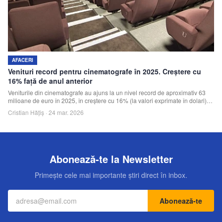
Echipa
Contact
AFACERI
Venituri record pentru cinematografe în 2025. Creștere cu
16% față de anul anterior
Veniturile din cinematografe au ajuns la un nivel record de aproximativ 63
milioane de euro în 2025, în creștere cu 16% (la valori exprimate în dolari)
față de 2024 și cu aproximativ 10% peste media din perioada de dinaintea
Cristian Hățiș
·
24 mar. 2026
pandemiei, potrivit datelor analizate de Colliers.
Abonează-te la Newsletter
Primește cele mai importante știri direct în inbox.
Abonează-te