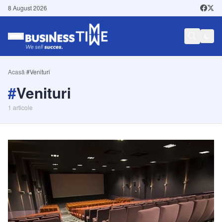
8 August 2026
Acasă
/
#Venituri
#
Venituri
1
articole