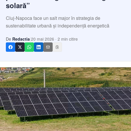
Echipa
solară”
Contact
Cluj-Napoca face un salt major în strategia de
sustenabilitate urbană și independență energetică
|
De
Redactia
20 mai 2026
·
2
min citire