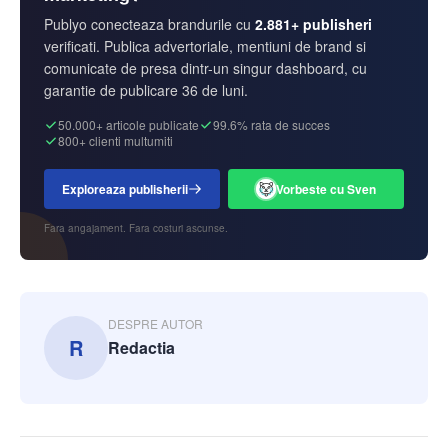
Publyo conecteaza brandurile cu
2.881+ publisheri
verificati. Publica advertoriale, mentiuni de brand si
comunicate de presa dintr-un singur dashboard, cu
garantie de publicare 36 de luni.
50.000+ articole publicate
99.6% rata de succes
800+ clienti multumiti
Exploreaza publisherii
Vorbeste cu Sven
Fara angajament. Fara costuri ascunse.
DESPRE AUTOR
R
Redactia