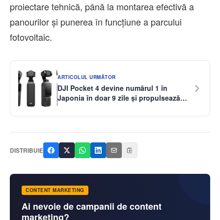
proiectare tehnică, până la montarea efectivă a
panourilor și punerea în funcțiune a parcului
fotovoltaic.
ARTICOLUL URMĂTOR
DJI Pocket 4 devine numărul 1 în
Japonia în doar 9 zile și propulsează
brandul la o cotă de piață record de
72,5%
DISTRIBUIE
CONTENT MARKETING
Ai nevoie de campanii de content
marketing?