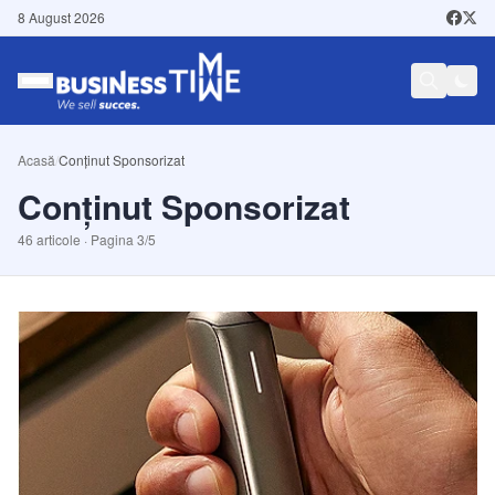
8 August 2026
Acasă
/
Conținut Sponsorizat
Conținut Sponsorizat
46
articole · Pagina
3
/
5