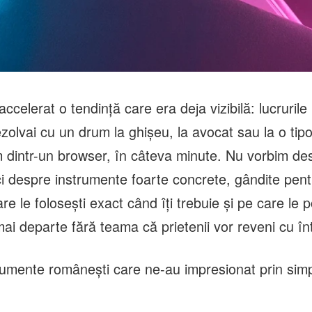
ccelerat o tendință care era deja vizibilă: lucrurile
ezolvai cu un drum la ghișeu, la avocat sau la o tip
 dintr-un browser, în câteva minute. Nu vorbim desp
ci despre instrumente foarte concrete, gândite pent
re le folosești exact când îți trebuie și pe care le p
i departe fără teama că prietenii vor reveni cu înt
trumente românești care ne-au impresionat prin simpl