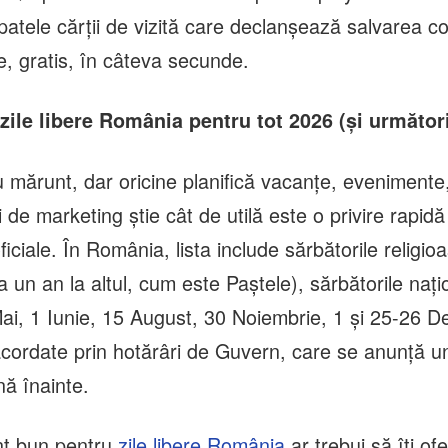
atele cărții de vizită care declanșează salvarea co
e, gratis, în câteva secunde.
zile libere România pentru tot 2026 (și următori
u mărunt, dar oricine planifică vacanțe, evenimente
de marketing știe cât de utilă este o privire rapidă
 oficiale. În România, lista include sărbătorile religi
 un an la altul, cum este Paștele), sărbătorile nați
Mai, 1 Iunie, 15 August, 30 Noiembrie, 1 și 25-26 D
 acordate prin hotărâri de Guvern, care se anunță u
nă înainte.
nt bun pentru
zile libere România
ar trebui să îți ofe