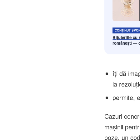
CONȚINUT SPO
Bijuteriile cu
românești — de
bijuterie fin
îți dă ima
la rezoluț
permite, e
Cazuri concr
mașinii pentr
poze, un cod