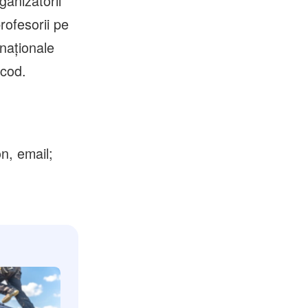
ganizatorii
profesorii pe
naționale
 cod.
on, email;