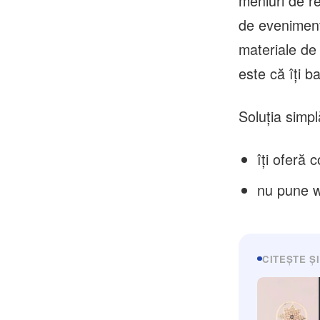
meniuri de re
de evenimente
materiale de
este că îți b
Soluția simp
îți oferă 
nu pune w
CITEȘTE ȘI