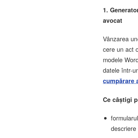
1. Generato
avocat
Vânzarea une
cere un act 
modele Word 
datele într-
cumpărare 
Ce câștigi p
formularul
descriere 