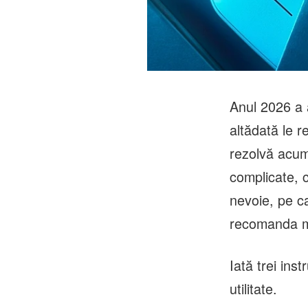
Anul 2026 a a
altădată le r
rezolvă acum
complicate, 
nevoie, pe ca
recomanda ma
Iată trei ins
utilitate.