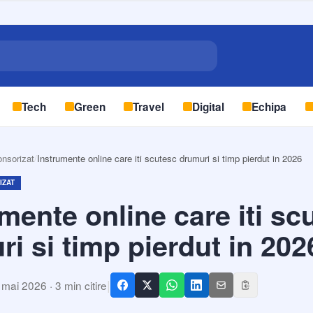
Tech
Green
Travel
Digital
Echipa
onsorizat
/
Instrumente online care iti scutesc drumuri si timp pierdut in 2026
IZAT
mente online care iti sc
i si timp pierdut in 202
|
 mai 2026
·
3
min citire