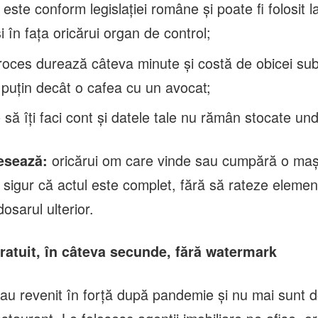
 este conform legislației române și poate fi folosit l
în fața oricărui organ de control;
proces durează câteva minute și costă de obicei su
 puțin decât o cafea cu un avocat;
 să îți faci cont și datele tale nu rămân stocate un
oricărui om care vinde sau cumpără o maș
resează:
e sigur că actul este complet, fără să rateze elemen
osarul ulterior.
ratuit, în câteva secunde, fără watermark
au revenit în forță după pandemie și nu mai sunt 