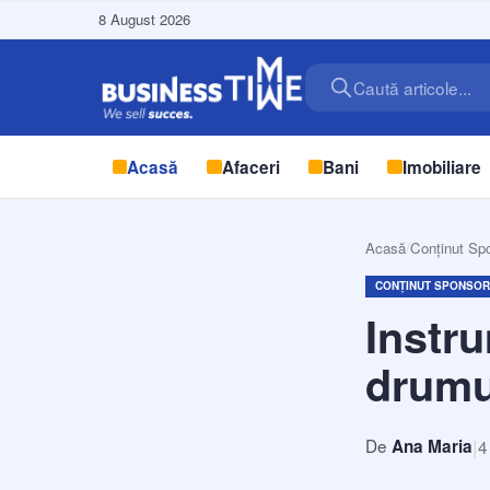
8 August 2026
Caută articole...
Acasă
Afaceri
Bani
Imobiliare
Acasă
/
Conținut Sp
CONȚINUT SPONSOR
Instru
drumur
|
De
4
Ana Maria