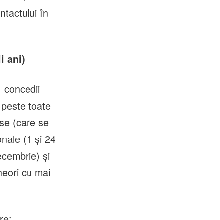
ntactului în
i ani)
, concedii
 peste toate
oase (care se
onale (1 și 24
ecembrie) și
neori cu mai
re: