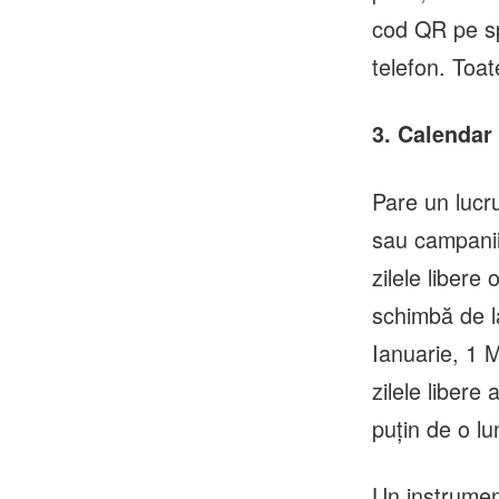
cod QR pe sp
telefon. Toat
3. Calendar 
Pare un lucr
sau campanii 
zilele libere
schimbă de la
Ianuarie, 1 
zilele libere
puțin de o lu
Un instrume