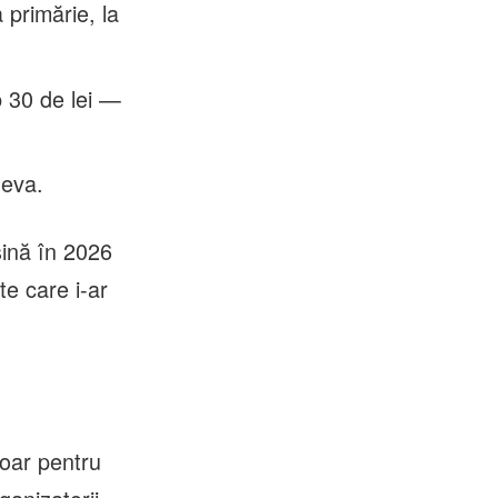
a primărie, la
b 30 de lei —
deva.
ină în 2026
te care i-ar
doar pentru