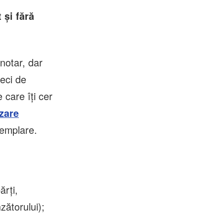
 și fără
notar, dar
zeci de
care îți cer
zare
xemplare.
ărți,
nzătorului);