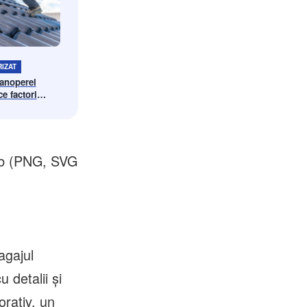
IZAT
manoperei
e factori
l final
 web (PNG, SVG
agajul
 detalii și
orativ, un