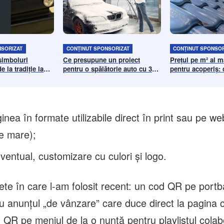
NSORIZAT
CONȚINUT SPONSORIZAT
CONȚINUT SPONSOR
 simboluri
Ce presupune un proiect
Prețul pe m² al 
 la tradiție la
pentru o spălătorie auto cu 3
pentru acoperiș: c
ă contemporană
boxe și care sunt etapele de
influențează costu
realizare
ginea în formate utilizabile direct în print sau pe
ie mare);
ventual, customizare cu culori și logo.
ete în care l-am folosit recent: un cod QR pe portb
u anunțul „de vânzare” care duce direct la pagina cu
 QR pe meniul de la o nuntă pentru playlistul colab