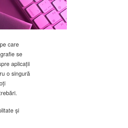
 pe care
ografie se
re aplicații
ru o singură
oți
rebări.
itate și