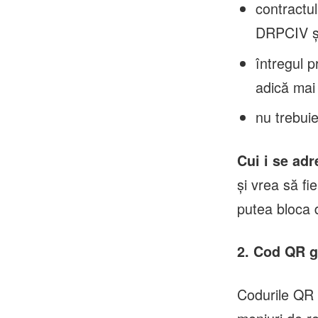
contractul
DRPCIV și 
întregul 
adică mai
nu trebuie
Cui i se ad
și vrea să fi
putea bloca d
2. Cod QR g
Codurile QR 