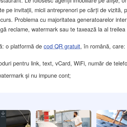
staurant. Le folosesc agenții imobiliare pe afișe, or
 pe invitații, micii antreprenori pe cărți de vizită, 
 curs. Problema cu majoritatea generatoarelor inter
agă reclame, watermark sau te taxează la al treilea
lă: o platformă de
cod QR gratuit
, în română, care:
coduri pentru link, text, vCard, WiFi, număr de telef
atermark și nu impune cont;