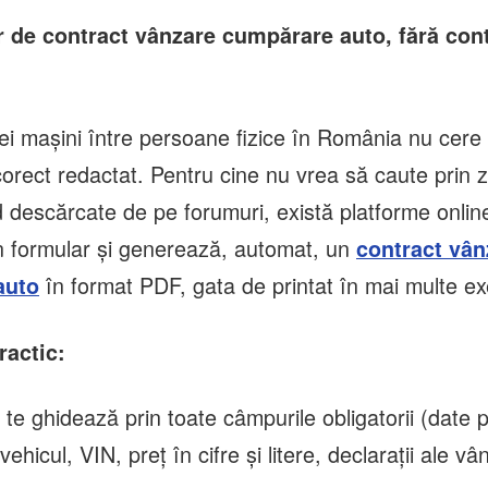
r de contract vânzare cumpărare auto, fără cont
i mașini între persoane fizice în România nu cere 
corect redactat. Pentru cine nu vrea să caute prin 
descărcate de pe forumuri, există platforme online 
un formular și generează, automat, un
contract vân
în format PDF, gata de printat în mai multe e
auto
ractic:
 te ghidează prin toate câmpurile obligatorii (date p
vehicul, VIN, preț în cifre și litere, declarații ale vâ