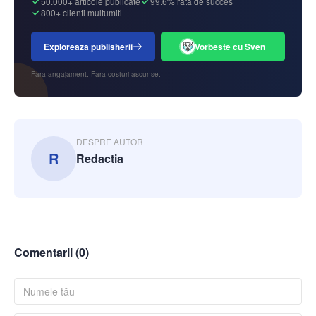
50.000+ articole publicate
99.6% rata de succes
800+ clienti multumiti
Exploreaza publisherii
Vorbeste cu Sven
Fara angajament. Fara costuri ascunse.
DESPRE AUTOR
R
Redactia
Comentarii (
0
)