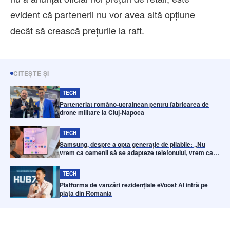
evident că partenerii nu vor avea altă opțiune
decât să crească prețurile la raft.
CITEȘTE ȘI
TECH
Parteneriat româno-ucrainean pentru fabricarea de
drone militare la Cluj-Napoca
TECH
Samsung, despre a opta generație de pliabile: „Nu
vrem ca oamenii să se adapteze telefonului, vrem ca
telefonul să se potrivească felului în care ei deja
trăiesc
TECH
Platforma de vânzări rezidențiale eVoost AI intră pe
piața din România