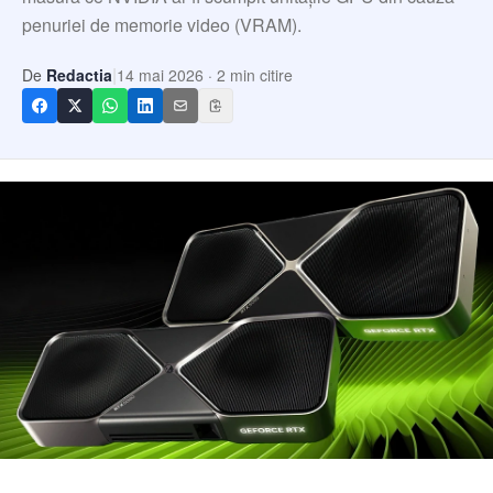
Echipa
penuriei de memorie video (VRAM).
Contact
|
De
Redactia
14 mai 2026
·
2
min citire