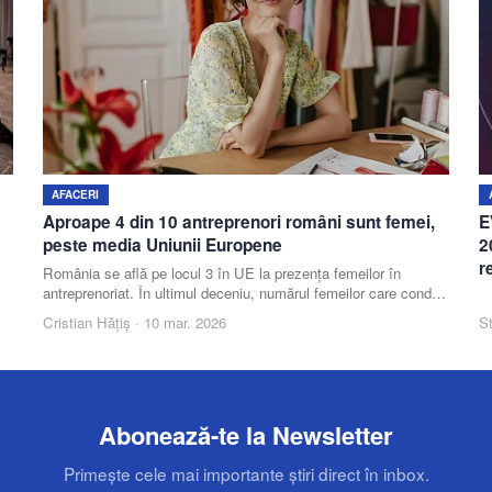
AFACERI
Aproape 4 din 10 antreprenori români sunt femei,
E
peste media Uniunii Europene
2
r
România se află pe locul 3 în UE la prezența femeilor în
antreprenoriat. În ultimul deceniu, numărul femeilor care conduc
sau dezvoltă afaceri a crescut constant, iar țara noastră
Cristian Hățiș
·
10 mar. 2026
St
depășește media Uniunii Europene la acest indicator, potrivit
The Business Alliance.
Abonează-te la Newsletter
Primește cele mai importante știri direct în inbox.