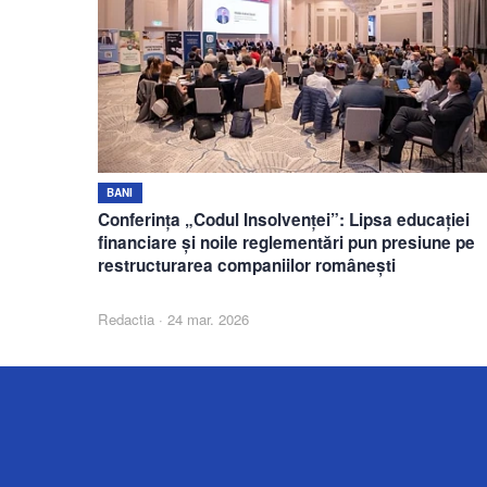
BANI
Conferința „Codul Insolvenței”: Lipsa educației
financiare și noile reglementări pun presiune pe
restructurarea companiilor românești
Redactia
·
24 mar. 2026