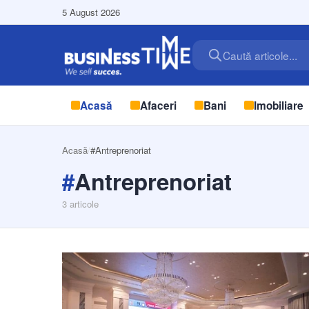
5 August 2026
Caută articole...
Acasă
Afaceri
Bani
Imobiliare
Acasă
/
#Antreprenoriat
#
Antreprenoriat
3
articole