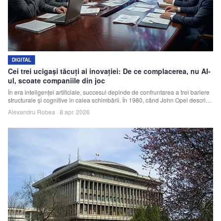
Echipa
Contact
DIGITAL
Cei trei ucigași tăcuți ai inovației: De ce complacerea, nu AI-
ul, scoate companiile din joc
În era inteligenței artificiale, succesul depinde de confruntarea a trei bariere
structurale și cognitive în calea schimbării. În 1980, când John Opel descria
creșterea IBM ca fiind „la fel de vastă ca digitalul însuși”, a fost un moment al
Alexandru Robea
·
8 apr. 2026
schimbării în istoria tehnologiei. Din păcate, nu pentru…