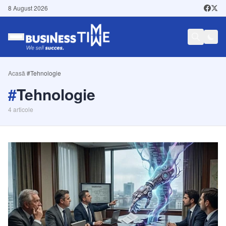
8 August 2026
Acasă
/
#Tehnologie
#
Tehnologie
4
articole