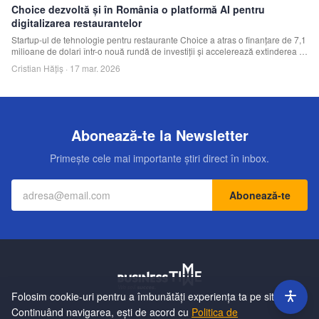
Choice dezvoltă și în România o platformă AI pentru
digitalizarea restaurantelor
Startup-ul de tehnologie pentru restaurante Choice a atras o finanțare de 7,1
milioane de dolari într-o nouă rundă de investiții și accelerează extinderea în
Europa Centrală și de Est, inclusiv România, unde compania a intrat pe
Cristian Hățiș
·
17 mar. 2026
piață în 2025.
Abonează-te la Newsletter
Primește cele mai importante știri direct în inbox.
Abonează-te
Folosim cookie-uri pentru a îmbunătăți experiența ta pe site.
Contact
Echipa
Publicitate
Politică de Confidențialitate
Hartă Site
Continuând navigarea, ești de acord cu
Politica de