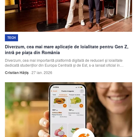
Echipa
Contact
TECH
Diverzum, cea mai mare aplicație de loialitate pentru Gen Z,
intră pe piața din România
Diverzum, cea mai importantă platformă digitală de reduceri și loialitate
dedicată studenților din Europa Centrală și de Est, s-a lansat oficial în
România. Extinderea s-a făcut integral cu resurse proprii.
Cristian Hățiș
·
27 ian. 2026