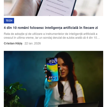
TECH
4 din 10 români folosesc inteligența artificială în fiecare zi
Rata de adopție și de utilizare a instrumentelor de inteligență artificială a
crescut în ultima vreme, iar un sondaj derulat de eJobs arată că 4 din 10
participanți folosesc inteligența artificială de mai multe ori pe zi la serviciu
Cristian Hățiș
·
22 ian. 2026
sau în viața personală.