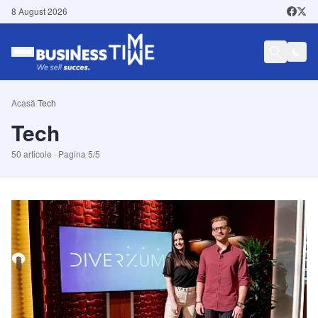
8 August 2026
Acasă
/
Tech
Tech
50
articole · Pagina
5
/
5