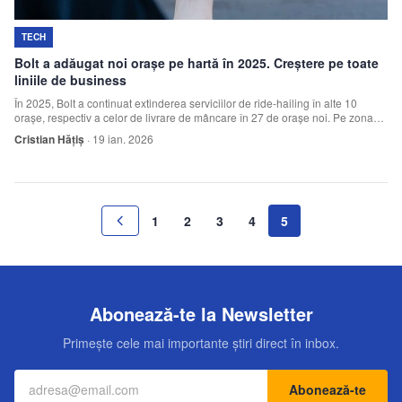
TECH
Bolt a adăugat noi orașe pe hartă în 2025. Creștere pe toate
liniile de business
În 2025, Bolt a continuat extinderea serviciilor de ride-hailing în alte 10
orașe, respectiv a celor de livrare de mâncare în 27 de orașe noi. Pe zona
de ride-hailing/transport la cerere, compania a înregistrat în România o
Cristian Hățiș
·
19 ian. 2026
creștere cu 16% a curselor față de 2024.
1
2
3
4
5
Abonează-te la Newsletter
Primește cele mai importante știri direct în inbox.
Abonează-te