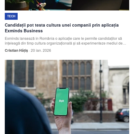
TECH
Candidații pot testa cultura unei companii prin aplicația
Exminds Business
Exminds lansează în România o aplicație care le permite candidaților să
înțeleagă din timp cultura organizațională și să experimenteze mediul de
lucru înainte de aplicarea formală la pozițiile deschise.
Cristian Hățiș
·
20 ian. 2026