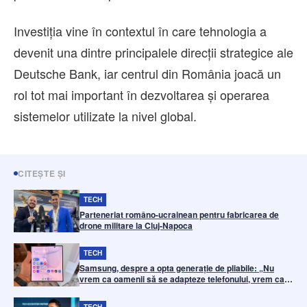
Investiția vine în contextul în care tehnologia a
devenit una dintre principalele direcții strategice ale
Deutsche Bank, iar centrul din România joacă un
rol tot mai important în dezvoltarea și operarea
sistemelor utilizate la nivel global.
CITEȘTE ȘI
TECH
Parteneriat româno-ucrainean pentru fabricarea de
drone militare la Cluj-Napoca
TECH
Samsung, despre a opta generație de pliabile: „Nu
vrem ca oamenii să se adapteze telefonului, vrem ca
telefonul să se potrivească felului în care ei deja
trăiesc
TECH