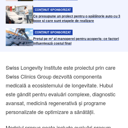
CONȚINUT SPONSORIZAT
Ce presupune un proiect pentru o spălătorie auto cu 3
boxe și care sunt etapele de realizare
CONȚINUT SPONSORIZAT
Prețul pe m² al manoperei pentru acoperiș: ce factori
influențează costul final
Swiss Longevity Institute este proiectul prin care
Swiss Clinics Group dezvoltă componenta
medicală a ecosistemului de longevitate. Hubul
este gândit pentru evaluări complexe, diagnostic
avansat, medicină regenerativă și programe
personalizate de optimizare a sănătății.
Modelul propus poate include evaluări precum