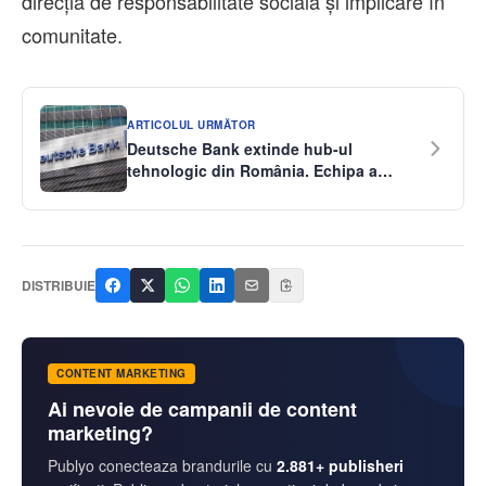
direcția de responsabilitate socială și implicare în
comunitate.
ARTICOLUL URMĂTOR
Deutsche Bank extinde hub-ul
tehnologic din România. Echipa a
depășit 2.150 de angajați
DISTRIBUIE
CONTENT MARKETING
Ai nevoie de campanii de content
marketing?
Publyo conecteaza brandurile cu
2.881+ publisheri