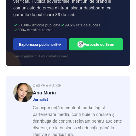
verificati. Publica advertoriale, mentiuni de brand si
comunicate de presa dintr-un singur dashboard, cu
garantie de publicare 36 de luni.
50.000+ articole publicate
99.6% rata de succes
800+ clienti multumiti
Exploreaza publisherii
Vorbeste cu Sven
Fara angajament. Fara costuri ascunse.
DESPRE AUTOR
Ana Maria
Jurnalist
Cu experiență în content marketing și
parteneriate media, contribuie la crearea și
distribuția de conținut relevant pentru audiențe
diverse, de la business și educație până la
lifestyle și agricultură.